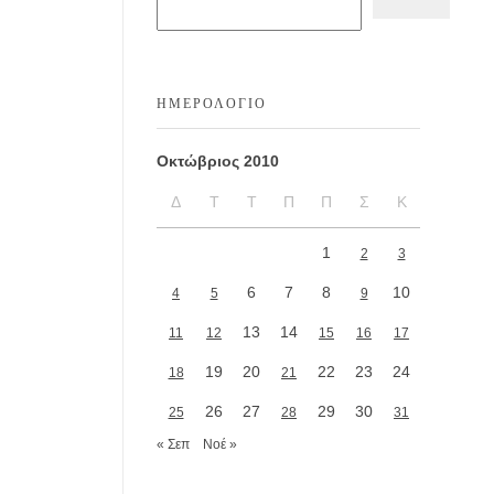
ΗΜΕΡΟΛΌΓΙΟ
Οκτώβριος 2010
Δ
Τ
Τ
Π
Π
Σ
Κ
1
2
3
6
7
8
10
4
5
9
13
14
11
12
15
16
17
19
20
22
23
24
18
21
26
27
29
30
25
28
31
« Σεπ
Νοέ »