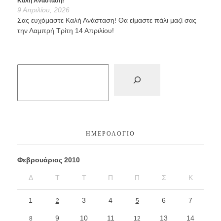
Καλή Ανάσταση!
9 Απριλίου, 2026
Σας ευχόμαστε Καλή Ανάσταση! Θα είμαστε πάλι μαζί σας
την Λαμπρή Τρίτη 14 Απριλίου!
ΗΜΕΡΟΛΌΓΙΟ
Φεβρουάριος 2010
Δ
Τ
Τ
Π
Π
Σ
Κ
1
3
4
6
7
2
5
9
10
11
13
14
8
12