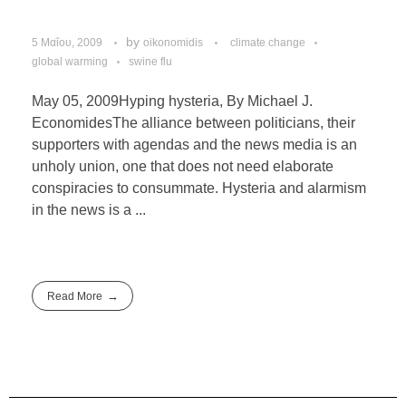
by
5 Μαΐου, 2009
oikonomidis
climate change
global warming
swine flu
May 05, 2009Hyping hysteria, By Michael J.
EconomidesThe alliance between politicians, their
supporters with agendas and the news media is an
unholy union, one that does not need elaborate
conspiracies to consummate. Hysteria and alarmism
in the news is a ...
Read More