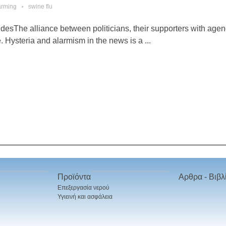
arming
swine flu
esThe alliance between politicians, their supporters with agen
Hysteria and alarmism in the news is a ...
Προϊόντα
Αρθρα - Βιβλ
Επεξεργασία νερού
Υγιεινή και ασφάλεια