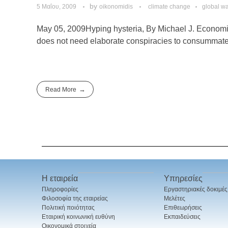
by
5 Μαΐου, 2009
oikonomidis
climate change
global w
May 05, 2009Hyping hysteria, By Michael J. Economid
does not need elaborate conspiracies to consummate. 
Read More
Η εταιρεία
Υπηρεσίες
Πληροφορίες
Εργαστηριακές δοκιμές
Φιλοσοφία της εταιρείας
Μελέτες
Πολιτική ποιότητας
Επιθεωρήσεις
Εταιρική κοινωνική ευθύνη
Εκπαιδεύσεις
Οικονομικά στοιχεία