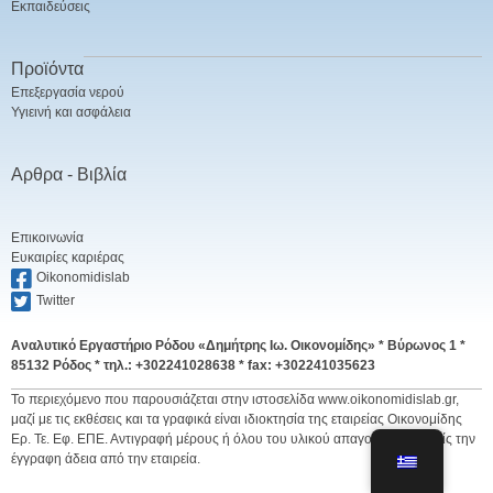
Εκπαιδεύσεις
Προϊόντα
Επεξεργασία νερού
Υγιεινή και ασφάλεια
Αρθρα - Βιβλία
Επικοινωνία
Ευκαιρίες καριέρας
Oikonomidislab
Twitter
Αναλυτικό Εργαστήριο Ρόδου «Δημήτρης Ιω. Οικονομίδης» *
Βύρωνος 1 *
85132 Ρόδος * τηλ.: +302241028638 * fax: +302241035623
Το περιεχόμενο που παρουσιάζεται στην ιστοσελίδα www.oikonomidislab.gr,
μαζί με τις εκθέσεις και τα γραφικά είναι ιδιοκτησία της εταιρείας Οικονομίδης
Ερ. Τε. Εφ. ΕΠΕ. Αντιγραφή μέρους ή όλου του υλικού απαγορεύεται χωρίς την
έγγραφη άδεια από την εταιρεία.