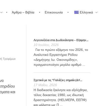
Άρθρα – Βιβλία
Επικοινωνία
Ελληνικά
Λεγεονέλλα στα Δωδεκάνησα – Εξαμην...
10 Ιουλίου, 2026
Για το πρώτο εξάμηνο του 2026, το
Αναλυτικό Εργαστήριο Ρόδου
ινή Τροφίμων
«Δημήτρης Ιω. Οικονομίδης»,
πραγματοποίησε μεγάλο αριθμό ...
να
Σχετικά με τις “Γαλάζιες σημαίες&#...
17 Μαΐου, 2026
κτηριδίου
Η διαδικασία ξεκίνησε και εξελίχθηκε,
σματα και
τέλος δεκαετίας 1980, ως ιδιωτική
δραστηριότητα. (HELMEPA, ΕΕΠΦ)
και μάλιστα ως Π ...