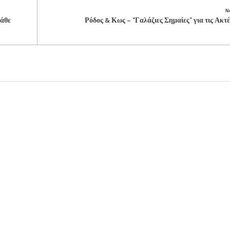
N
κάθε
Ρόδος & Κως – “Γαλάζιες Σημαίες” για τις Ακτ