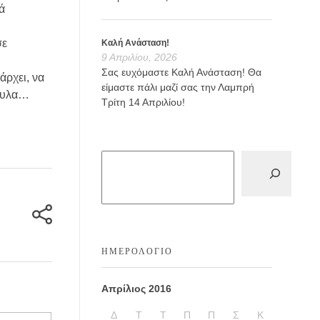
ά
σε
Καλή Ανάσταση!
9 Απριλίου, 2026
Σας ευχόμαστε Καλή Ανάσταση! Θα
ρχει, να
είμαστε πάλι μαζί σας την Λαμπρή
πουλα…
Τρίτη 14 Απριλίου!
ΗΜΕΡΟΛΌΓΙΟ
Απρίλιος 2016
Δ
Τ
Τ
Π
Π
Σ
Κ