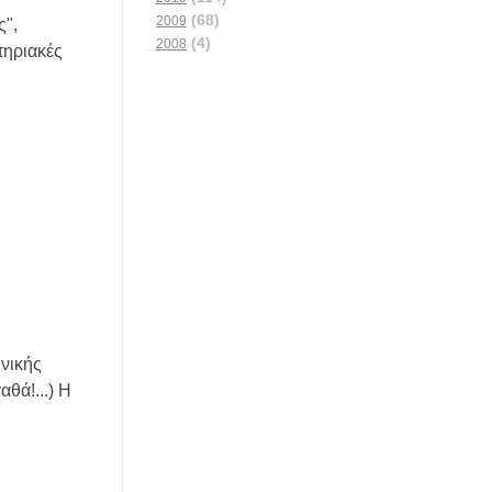
(68)
2009
ς",
(4)
2008
τηριακές
ινικής
θά!...) Η