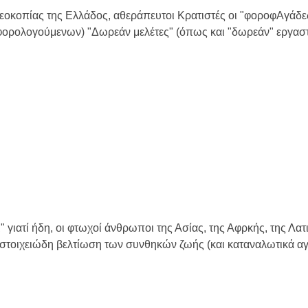
χρεοκοπίας της Ελλάδος, αθεράπευτοι Κρατιστές οι "φοροφΑγάδε
 φορολογούμενων) "Δωρεάν μελέτες" (όπως και "δωρεάν" εργασ
" γιατί ήδη, οι φτωχοί άνθρωποι της Ασίας, της Αφρκής, της Λατ
ς στοιχειώδη βελτίωση των συνθηκών ζωής (και καταναλωτικά αγα