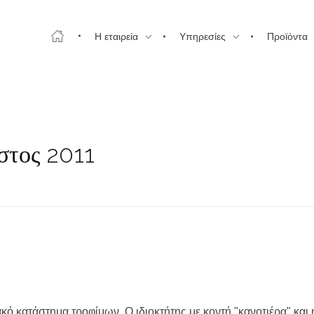
Η εταιρεία
Υπηρεσίες
Προϊόντα
στος 2011
κό κατάστημα τροφίμων. Ο ιδιοκτήτης με κοντή "κανοτιέρα" και 