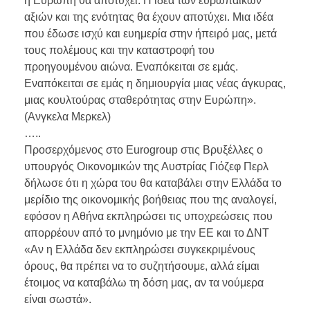
η Ευρώπη θα αποτύχει. Η ιδέα των ευρωπαϊκών
αξιών και της ενότητας θα έχουν αποτύχει. Μια ιδέα
που έδωσε ισχύ και ευημερία στην ήπειρό μας, μετά
τους πολέμους και την καταστροφή του
προηγουμένου αιώνα. Εναπόκειται σε εμάς.
Εναπόκειται σε εμάς η δημιουργία μιας νέας άγκυρας,
μιας κουλτούρας σταθερότητας στην Ευρώπη».
(Ανγκελα Μερκελ)
…..
Προσερχόμενος στο Eurogroup στις Βρυξέλλες ο
υπουργός Οικονομικών της Αυστρίας Γιόζεφ Περλ
δήλωσε ότι η χώρα του θα καταβάλει στην Ελλάδα το
μερίδιο της οικονομικής βοήθειας που της αναλογεί,
εφόσον η Αθήνα εκπληρώσει τις υποχρεώσεις που
απορρέουν από το μνημόνιο με την ΕΕ και το ΔΝΤ
«Αν η Ελλάδα δεν εκπληρώσει συγκεκριμένους
όρους, θα πρέπει να το συζητήσουμε, αλλά είμαι
έτοιμος να καταβάλω τη δόση μας, αν τα νούμερα
είναι σωστά».