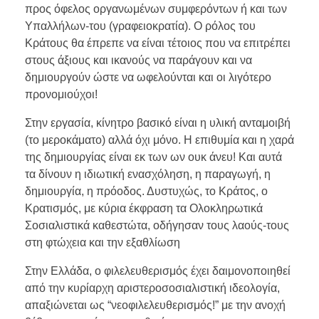
προς όφελος οργανωμένων συμφερόντων ή και των
Υπαλλήλων-του (γραφειοκρατία). Ο ρόλος του
Κράτους θα έπρεπε να είναι τέτοιος που να επιτρέπει
στους άξιους και ικανούς να παράγουν και να
δημιουργούν ώστε να ωφελούνται και οι λιγότερο
προνομιούχοι!
Στην εργασία, κίνητρο βασικό είναι η υλική ανταμοιβή
(το μεροκάματο) αλλά όχι μόνο. Η επιθυμία και η χαρά
της δημιουργίας είναι εκ των ων ουκ άνευ! Και αυτά
τα δίνουν η ιδιωτική ενασχόληση, η παραγωγή, η
δημιουργία, η πρόοδος. Δυστυχώς, το Κράτος, ο
Κρατισμός, με κύρια έκφραση τα Ολοκληρωτικά
Σοσιαλιστικά καθεστώτα, οδήγησαν τους λαούς-τους
στη φτώχεια και την εξαθλίωση
Στην Ελλάδα, ο φιλελευθερισμός έχει δαιμονοποιηθεί
από την κυρίαρχη αριστεροσοσιαλιστική ιδεολογία,
απαξιώνεται ως “νεοφιλελευθερισμός!” με την ανοχή