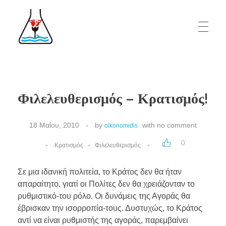
Α
ΝΑΛΥΤΙΚΟ ΕΡΓΑΣΤΗΡΙΟ ΡΟΔΟΥ ΔΗΜΗΤΡΗΣ Ιω. ΟΙΚΟΝΟΜΙΔΗΣ
Το Aναλυτικό Eργαστήριο Ρόδου «Δημήτριος Ιω. Οικονομίδης» ιδρύθηκε το 1986 από το χημικό Δημήτρη Ιω. Οικονομίδη και αμέσως είχε συνεργασία με τις περισσότερες από τις μεγάλες και δυναμικές ξενοδοχειακές μονάδες της Ρόδου, αλλά και των υπόλοιπων νησιών της Δωδεκανήσου, καθώς επίσης και με σημαντικό αριθμό βιοτεχνιών, εμπορικών επιχειρήσεων και άλλων παραγωγικών μονάδων της περιοχής, αλλά και Οργανισμούς του δημοσίου και της Τοπικής Αυτοδιοίκησης. Είναι ένα από τα πρώτα διαπιστευμένα ιδιωτικά - ανεξάρτητα εργαστήρια δοκιμών στην Ελλάδα.
Φιλελευθερισμός – Κρατισμός!
18 Μαΐου, 2010
by
with
no comment
oikonomidis
0
Κρατισμός
Φιλελευθερισμός
Σε μια ιδανική πολιτεία, το Κράτος δεν θα ήταν
απαραίτητο, γιατί οι Πολίτες δεν θα χρειάζονταν το
ρυθμιστικό-του ρόλο. Οι δυνάμεις της Αγοράς θα
έβρισκαν την ισορροπία-τους. Δυστυχώς, το Κράτος
αντί να είναι ρυθμιστής της αγοράς, παρεμβαίνει