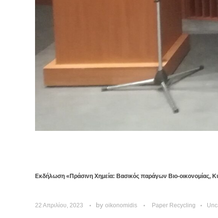
Εκδήλωση «Πράσινη Χημεία: Βασικός παράγων Βιο-οικονομίας, Κυ
by
22 Απριλίου, 2023
oikonomidis
Paper Recycling
Unc