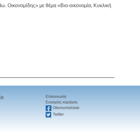
. Οικονομίδης» με θέμα «Βιο-οικονομία, Κυκλική
Επικοινωνία
ία
Ευκαιρίες καριέρας
Oikonomidislab
Twitter