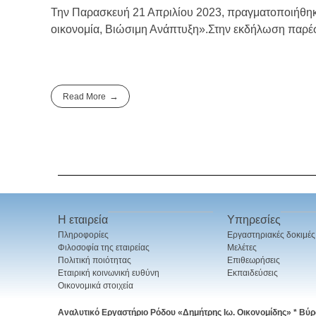
Την Παρασκευή 21 Απριλίου 2023, πραγματοποιήθηκε
οικονομία, Βιώσιμη Ανάπτυξη».Στην εκδήλωση παρέσ
Read More
Η εταιρεία
Υπηρεσίες
Πληροφορίες
Εργαστηριακές δοκιμές
Φιλοσοφία της εταιρείας
Μελέτες
Πολιτική ποιότητας
Επιθεωρήσεις
Εταιρική κοινωνική ευθύνη
Εκπαιδεύσεις
Οικονομικά στοιχεία
Αναλυτικό Εργαστήριο Ρόδου «Δημήτρης Ιω. Οικονομίδης» *
Βύρ