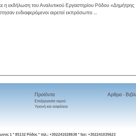
 η εκδήλωση του Αναλυτικού Εργαστηρίου Ρόδου «Δημήτρης Ιω
τησαν ενδιαφερόμενοι αιρετοί εκπρόσωπο ...
Προϊόντα
Αρθρα - Βιβλ
Επεξεργασία νερού
Υγιεινή και ασφάλεια
ωνος 1 * 85132 Ρόδος * τηλ.: +302241028638 * fax: +302241035623