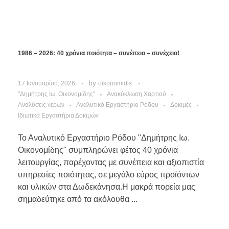
1986 – 2026: 40 χρόνια ποιότητα – συνέπεια – συνέχεια!
by
17 Ιανουαρίου, 2026
oikonomidis
"Δημήτρης Ιω. Οικονομίδης"
Ανακύκλωση Χαρτιού
Αναλύσεις νερών
Αναλυτικό Εργαστήριο Ρόδου
Δοκιμές
Ιδιωτικά Εργαστήρια Δοκιμών
Το Αναλυτικό Εργαστήριο Ρόδου "Δημήτρης Ιω.
Οικονομίδης" συμπληρώνει φέτος 40 χρόνια
λειτουργίας, παρέχοντας με συνέπεια και αξιοπιστία
υπηρεσίες ποιότητας, σε μεγάλο εύρος προϊόντων
και υλικών στα Δωδεκάνησα.Η μακρά πορεία μας
σημαδεύτηκε από τα ακόλουθα ...