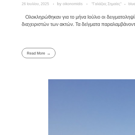
by
26 Ιουλίου, 2025
oikonomidis
"Γαλάζιες Σημαίες"
blue
Ολοκληρώθηκαν για το μήνα Ιούλιο οι δειγματοληψί
διαχειριστών των ακτών. Τα δείγματα παραλαμβάνοντα
Read More