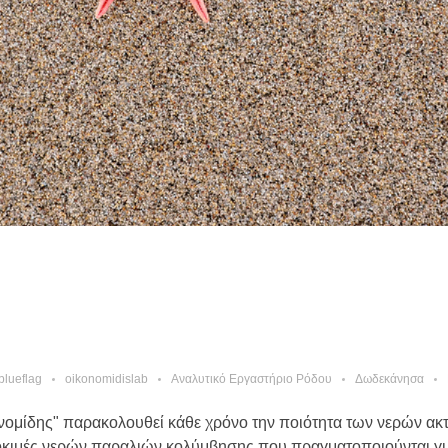
blueflag
oikonomidislab
Αναλυτικό Εργαστήριο Ρόδου
Δωδεκάνησα
νομίδης" παρακολουθεί κάθε χρόνο την ποιότητα των νερών ακ
οκιμές νερών παραλιών κολύμβησης που πραγματοποιούνται γι .