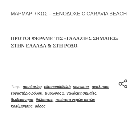
ΜΑΡΜΑΡΙ / ΚΩΣ – ΞΕΝΟΔΟΧΕΙΟ CARAVIA BEACH
ΠΡΩΤΟΙ ΦΕΡΑΜΕ ΤΙΣ «ΓΑΛΑΖΙΕΣ ΣΗΜΑΙΕΣ»
ΣΤΗΝ ΕΛΛΑΔΑ & ΣΤΗ ΡΟΔΟ.
Tags:
,
,
,
monitoring
oikonomidislab
seawater
αναλυτικο
,
,
,
εργαστήριο ρόδου
Βύρωνος 1
γαλάζιες σημαίες
,
,
δωδεκανησα
θάλασσες
ποιότητα νερών ακτών
,
κολύμβησης
ρόδος