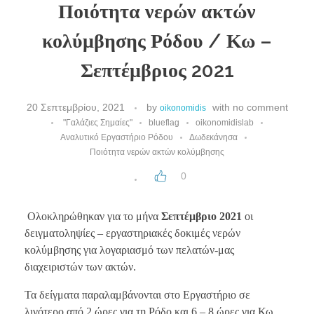
Ποιότητα νερών ακτών
κολύμβησης Ρόδου / Κω –
Σεπτέμβριος 2021
20 Σεπτεμβρίου, 2021
by
with
no comment
oikonomidis
"Γαλάζιες Σημαίες"
blueflag
oikonomidislab
Αναλυτικό Εργαστήριο Ρόδου
Δωδεκάνησα
Ποιότητα νερών ακτών κολύμβησης
0
Ολοκληρώθηκαν για το μήνα
Σεπτέμβριο
2021
οι
δειγματοληψίες – εργαστηριακές δοκιμές νερών
κολύμβησης για λογαριασμό των πελατών-μας
διαχειριστών των ακτών.
Τα δείγματα παραλαμβάνονται στο Εργαστήριο σε
λιγότερο από 2 ώρες για τη Ρόδο και 6 – 8 ώρες για Κω.