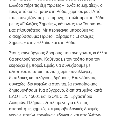
Ελλάδα πήρε τις έξη πρώτες «Γαλάζιες Σημαίες», οι
τρεις από αυτές ήσαν στη Ρόδο, χάρη σε μας! Από
τότε, συνεχίζοντας με επιμονή, «στολίσαμε» τη Ρόδο
με τις «Γαλάζιες Σημαίες», κάνοντας τον Τουρισμό-
μας πλουσιότερο. Με περηφάνια μπορούμε να
διακηρύσσουμε: Πρώτοι, φέραμε τις «Γαλάζιες
Σημαίες» στην Ελλάδα και στη Ρόδο.
Στους καινούργιους δρόμους που ανοίγονται, κι άλλοι
θα ακολουθήσουν. Καθένας με τον τρόπο που τον
εκφράζει ή μπορεί. Εμείς, θα συνεχίσουμε με
αξιοπρέπεια όπως πάντα, χωρίς συναλλαγές,
διαπλοκές και πλάγιους δρόμους. Επενδύοντας
συνεχώς ίδια κεφάλαια στον τομέα εργασίας-μας,
δημιουργήσαμε ένα σύγχρονο, διαπιστευμένο κατά
ΕΛΟΤ ΕΝ 45001 και ISO/IEC 25, Εργαστήριο
Δοκιμών. Πλήρως εξοπλισμένο για όλες τις
απαραίτητες χημικές και μικροβιολογικές δοκιμές
νερών, ποτών, τροφίμων, εδάφους και αποβλήτων,