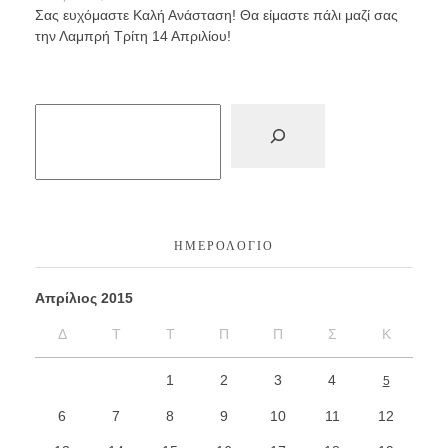
Σας ευχόμαστε Καλή Ανάσταση! Θα είμαστε πάλι μαζί σας
την Λαμπρή Τρίτη 14 Απριλίου!
ΗΜΕΡΟΛΌΓΙΟ
Απρίλιος 2015
Δ
Τ
Τ
Π
Π
Σ
Κ
1
2
3
4
5
6
7
8
9
10
11
12