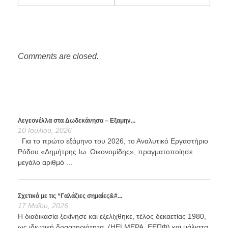
Comments are closed.
Λεγεονέλλα στα Δωδεκάνησα – Εξαμην...
10 Ιουλίου, 2026
Για το πρώτο εξάμηνο του 2026, το Αναλυτικό Εργαστήριο
Ρόδου «Δημήτρης Ιω. Οικονομίδης», πραγματοποίησε
μεγάλο αριθμό ...
Σχετικά με τις “Γαλάζιες σημαίες&#...
17 Μαΐου, 2026
Η διαδικασία ξεκίνησε και εξελίχθηκε, τέλος δεκαετίας 1980,
ως ιδιωτική δραστηριότητα. (HELMEPA, ΕΕΠΦ) και μάλιστα