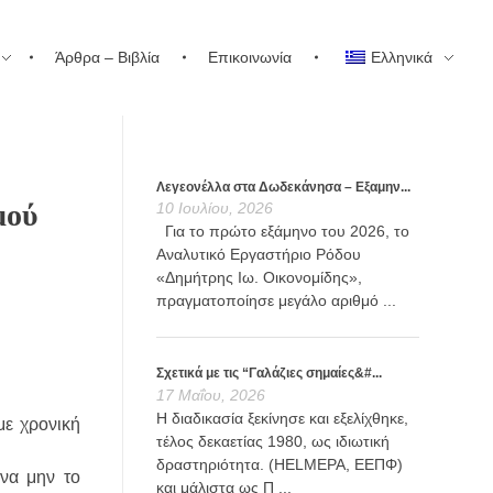
Άρθρα – Βιβλία
Επικοινωνία
Ελληνικά
Λεγεονέλλα στα Δωδεκάνησα – Εξαμην...
μού
10 Ιουλίου, 2026
Για το πρώτο εξάμηνο του 2026, το
Αναλυτικό Εργαστήριο Ρόδου
«Δημήτρης Ιω. Οικονομίδης»,
πραγματοποίησε μεγάλο αριθμό ...
Σχετικά με τις “Γαλάζιες σημαίες&#...
17 Μαΐου, 2026
Η διαδικασία ξεκίνησε και εξελίχθηκε,
με χρονική
τέλος δεκαετίας 1980, ως ιδιωτική
δραστηριότητα. (HELMEPA, ΕΕΠΦ)
 να μην το
και μάλιστα ως Π ...