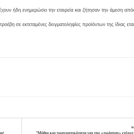
έχουν ήδη ενημερώσει την εταιρεία και ζήτησαν την άμεση απ
προέβη σε εκτεταμένες δειγματοληψίες προϊόντων της ίδιας ετα
N
ου!…
“Μύθοι και πραγματικότητα για την «πράσινη» ενέργε