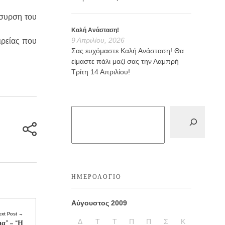
όσυρση του
Καλή Ανάσταση!
9 Απριλίου, 2026
ιρείας που
Σας ευχόμαστε Καλή Ανάσταση! Θα
είμαστε πάλι μαζί σας την Λαμπρή
Τρίτη 14 Απριλίου!
ΗΜΕΡΟΛΌΓΙΟ
Αύγουστος 2009
ext Post
Δ
Τ
Τ
Π
Π
Σ
Κ
ια” – “Η