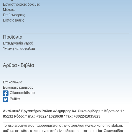
Εργαστηριακές δοκιμές
Μελέτες
Επιθεωρήσεις
Εκπαιδεύσεις
Προϊόντα
Επεξεργασία νερού
Υγιεινή και ασφάλεια
Αρθρα - Βιβλία
Επικοινωνία
Ευκαιρίες καριέρας
Oikonomidislab
Twitter
Αναλυτικό Εργαστήριο Ρόδου «Δημήτρης Ιω. Οικονομίδης» *
Βύρωνος 1 *
85132 Ρόδος * τηλ.: +302241028638 * fax: +302241035623
Το περιεχόμενο που παρουσιάζεται στην ιστοσελίδα www.oikonomidislab.gr,
μαζί με τις εκθέσεις και τα γραφικά είναι ιδιοκτησία της εταιρείας Οικονομίδης