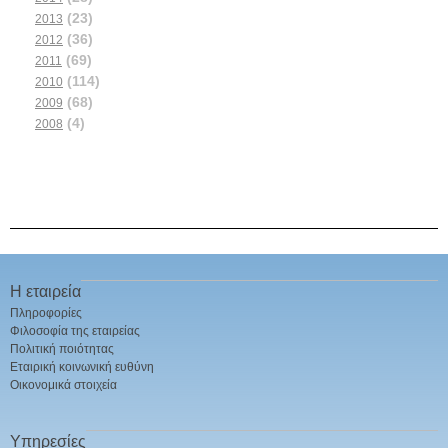
(23)
2013
(36)
2012
(69)
2011
(114)
2010
(68)
2009
(4)
2008
Η εταιρεία
Πληροφορίες
Φιλοσοφία της εταιρείας
Πολιτική ποιότητας
Εταιρική κοινωνική ευθύνη
Οικονομικά στοιχεία
Υπηρεσίες