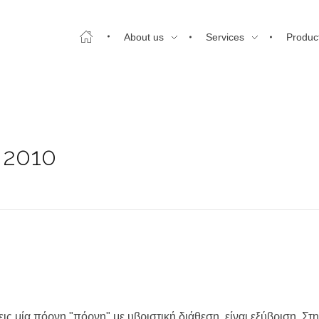
About us
Services
Produc
, 2010
ς μία πόρνη "πόρνη" με υβριστική διάθεση, είναι εξύβριση. Στ