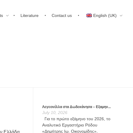
ts
Literature
Contact us
English (UK)
Λεγεονέλλα στα Δωδεκάνησα – Εξαμην...
July 10, 2026
Για το πρώτο εξάμηνο του 2026, το
Αναλυτικό Εργαστήριο Ρόδου
«Δημήτρης Ιω. Οικονομίδης»,
ην Ελλάδα,