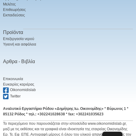
Μελέτες
Επιθεωρήσεις
Εκπαιδεύσεις
Προϊόντα
Επεξεργασία νερού
Υγιεινή και ασφάλεια
Αρθρα - Βιβλία
Επικοινωνία
Ευκαιρίες καριέρας
Oikonomidislab
Twitter
Αναλυτικό Εργαστήριο Ρόδου «Δημήτρης Ιω. Οικονομίδης» *
Βύρωνος 1 *
85132 Ρόδος * τηλ.: +302241028638 * fax: +302241035623
Το περιεχόμενο που παρουσιάζεται στην ιστοσελίδα www.oikonomidislab.gr,
μαζί με τις εκθέσεις και τα γραφικά είναι ιδιοκτησία της εταιρείας Οικονομίδης
Ερ. Τε. Εφ. ΕΠΕ. Αντιγραφή μέρους ή όλου του υλικού απαγορεύεται χωρίς την