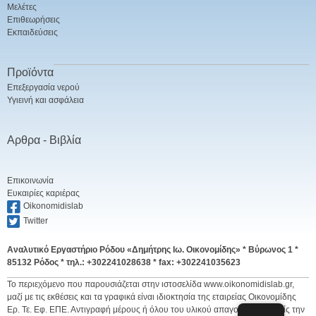
Μελέτες
Επιθεωρήσεις
Εκπαιδεύσεις
Προϊόντα
Επεξεργασία νερού
Υγιεινή και ασφάλεια
Αρθρα - Βιβλία
Επικοινωνία
Ευκαιρίες καριέρας
Oikonomidislab
Twitter
Αναλυτικό Εργαστήριο Ρόδου «Δημήτρης Ιω. Οικονομίδης» *
Βύρωνος 1 *
85132 Ρόδος * τηλ.: +302241028638 * fax: +302241035623
Το περιεχόμενο που παρουσιάζεται στην ιστοσελίδα www.oikonomidislab.gr,
μαζί με τις εκθέσεις και τα γραφικά είναι ιδιοκτησία της εταιρείας Οικονομίδης
Ερ. Τε. Εφ. ΕΠΕ. Αντιγραφή μέρους ή όλου του υλικού απαγορεύεται χωρίς την