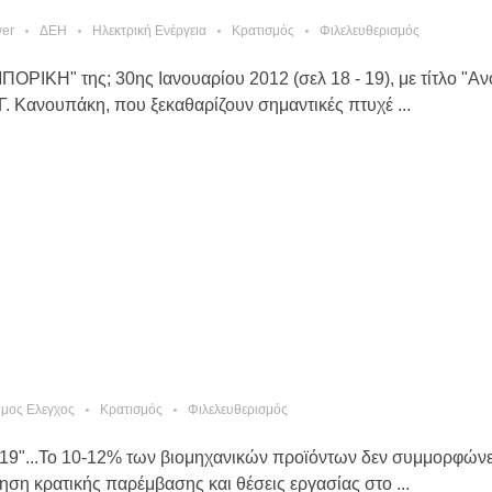
wer
ΔΕΗ
Ηλεκτρική Ενέργεια
Κρατισμός
Φιλελευθερισμός
ΟΡΙΚΗ" της; 30ης Ιανουαρίου 2012 (σελ 18 - 19), με τίτλο "Αν
Γ. Κανουπάκη, που ξεκαθαρίζουν σημαντικές πτυχέ ...
μος Ελεγχος
Κρατισμός
Φιλελευθερισμός
8719"...Το 10-12% των βιομηχανικών προϊόντων δεν συμμορφώνετ
ση κρατικής παρέμβασης και θέσεις εργασίας στο ...