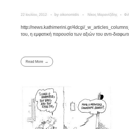
by
22 Ιουλίου, 2012
oikonomidis
Νίκος Μαραντζίδης
Φι
http://news.kathimerini.gr/4dcgi/_w_articles_column
του, η εμφατική παρουσία των αξιών του αντι-διαφωτ
Read More