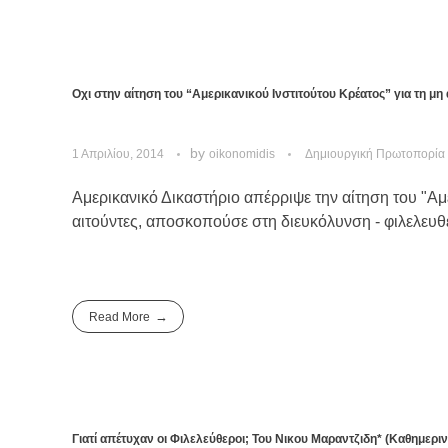
Οχι στην αίτηση του “Αμερικανικού Ινστιτούτου Κρέατος” για τη μ
by
1 Απριλίου, 2014
oikonomidis
Δημιουργική Πρωτοπορία
Αμερικανικό Δικαστήριο απέρριψε την αίτηση του "Αμ
αιτούντες, αποσκοπούσε στη διευκόλυνση - φιλελευθ
Read More
Γιατί απέτυχαν οι Φιλελεύθεροι; Του Νικου Μαραντζιδη* (Καθημεριν