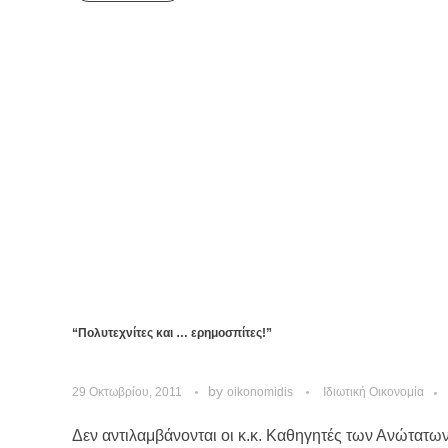
“Πολυτεχνίτες και … ερημοσπίτες!”
by
29 Οκτωβρίου, 2011
oikonomidis
Ιδιωτική Οικονομία
Δεν αντιλαμβάνονται οι κ.κ. Καθηγητές των Ανώτατ