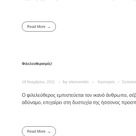
Read More
Φιλελευθερισμός!
by
19 Νοεμβρίου, 2011
oikonomidis
Κρατισμός
Σοσιαλι
Ο φιλελεύθερος εμπιστεύεται τον ικανό άνθρωπο, σέβ
αδύναμο, επιχαίρει στη δυστυχία της ήσσονος προσπάθ
Read More