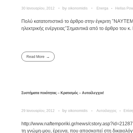
by
30 Ιανουαρίου, 2012
oikonomidis
Energa
Hellas Po
Πολύ κατατοπιστικό το άρθρο στην έγκριτη "ΝΑΥΤΕΜΠ
ηλεκτρικής ενέργειας"Σημαντικά από το άρθρο του κ. 
Read More
Συστήματα ποιότητας – Κρατισμός – Αυτοέλεγχοι!
by
29 Ιανουαρίου, 2012
oikonomidis
Αυτοέλεγχος
Επίση
http://www.naftemporiki.gr/news/cstory.asp?id=212
τη γνώμη-μου, έρευνα, που αποσκοπεί στη δικαιολόγη