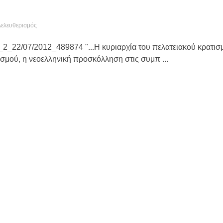
λελευθερισμός
s_2_22/07/2012_489874 ‎"...Η κυριαρχία του πελατειακού κρατισ
ισμού, η νεοελληνική προσκόλληση στις συμπ ...