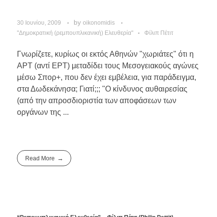
by
30 Ιουνίου, 2009
oikonomidis
"Δημοκρατική (ρεμπουπλικανική) Ελευθερία"
Φίλιπ Πέτιτ
Γνωρίζετε, κυρίως οι εκτός Αθηνών "χωριάτες" ότι η
ΑΡΤ (αντί ΕΡΤ) μεταδίδει τους Μεσογειακούς αγώνες
μέσω Σπορ+, που δεν έχει εμβέλεια, για παράδειγμα,
στα Δωδεκάνησα; Γιατί;;; "Ο κίνδυνος αυθαιρεσίας
(από την απροσδιοριστία των αποφάσεων των
οργάνων της ...
Read More