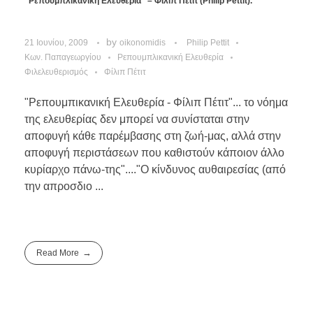
“Ρεπουμπλικανική Ελευθερία” – Φίλιπ Πέτιτ (Philip Pettit).
by
21 Ιουνίου, 2009
oikonomidis
Philip Pettit
Κων. Παπαγεωργίου
Ρεπουμπλικανική Ελευθερία
Φιλελευθερισμός
Φίλιπ Πέτιτ
"Ρεπουμπικανική Ελευθερία - Φίλιπ Πέτιτ"... το νόημα
της ελευθερίας δεν μπορεί να συνίσταται στην
αποφυγή κάθε παρέμβασης στη ζωή-μας, αλλά στην
αποφυγή περιστάσεων που καθιστούν κάποιον άλλο
κυρίαρχο πάνω-της"...."Ο κίνδυνος αυθαιρεσίας (από
την απροσδιο ...
Read More