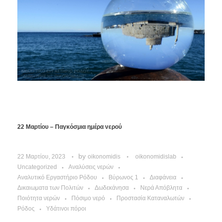
22 Μαρτίου – Παγκόσμια ημέρα νερού
by
22 Μαρτίου, 2023
oikonomidis
oikonomidislab
Uncategorized
Αναλύσεις νερών
Αναλυτικό Εργαστήριο Ρόδου
Βύρωνος 1
Διαφάνεια
Δικαιωματα των Πολιτών
Δωδεκάνησα
Νερά Απόβλητα
Ποιότητα νερών
Πόσιμο νερό
Προστασία Καταναλωτών
Ρόδος
Υδάτινοι πόροι