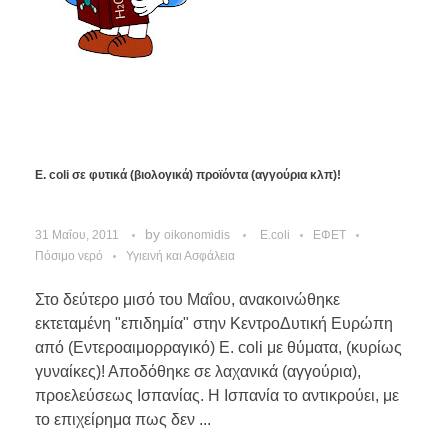
E. coli σε φυτικά (βιολογικά) προϊόντα (αγγούρια κλπ)!
by
31 Μαΐου, 2011
oikonomidis
E.coli
ΕΦΕΤ
Πόσιμο νερό
Υγιεινή και Ασφάλεια
Στο δεύτερο μισό του Μαΐου, ανακοινώθηκε
εκτεταμένη "επιδημία" στην ΚεντροΔυτική Ευρώπη
από (Εντεροαιμορραγικό) E. coli με θύματα, (κυρίως
γυναίκες)! Αποδόθηκε σε λαχανικά (αγγούρια),
προελεύσεως Ισπανίας. Η Ισπανία το αντικρούει, με
το επιχείρημα πως δεν ...