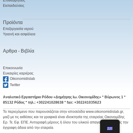
Επιθεωρήσεις
Εκπαιδεύσεις
Προϊόντα
Επεξεργασία νερού
Υγιεινή και ασφάλεια
Αρθρα - Βιβλία
Επικοινωνία
Ευκαιρίες καριέρας
Oikonomidislab
Twitter
Αναλυτικό Εργαστήριο Ρόδου «Δημήτρης Ιω. Οικονομίδης» *
Βύρωνος 1 *
85132 Ρόδος * τηλ.: +302241028638 * fax: +302241035623
Το περιεχόμενο που παρουσιάζεται στην ιστοσελίδα www.oikonomidislab.gr,
μαζί με τις εκθέσεις και τα γραφικά είναι ιδιοκτησία της εταιρείας Οικονομίδης
Ερ. Τε. Εφ. ΕΠΕ. Αντιγραφή μέρους ή όλου του υλικού απαγορεύεται χωρίς την
έγγραφη άδεια από την εταιρεία.