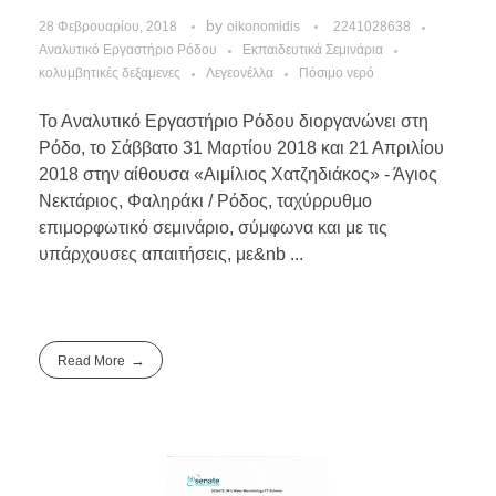
by
28 Φεβρουαρίου, 2018
oikonomidis
2241028638
Αναλυτικό Εργαστήριο Ρόδου
Εκπαιδευτικά Σεμινάρια
κολυμβητικές δεξαμενες
Λεγεονέλλα
Πόσιμο νερό
Το Αναλυτικό Εργαστήριο Ρόδου διοργανώνει στη
Ρόδο, το Σάββατο 31 Μαρτίου 2018 και 21 Απριλίου
2018 στην αίθουσα «Αιμίλιος Χατζηδιάκος» - Άγιος
Νεκτάριος, Φαληράκι / Ρόδος, ταχύρρυθμο
επιμορφωτικό σεμινάριο, σύμφωνα και με τις
υπάρχουσες απαιτήσεις, με&nb ...
Read More