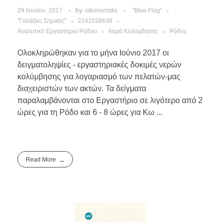
by
29 Ιουνίου, 2017
oikonomidis
"Blue Flag"
"Γαλάζιες Σημαίες"
2241028638
Αναλυτικό Εργαστήριο Ρόδου
Νερά Κολύμβησης
Ρόδος
Ολοκληρώθηκαν για το μήνα Ιούνιο 2017 οι
δειγματοληψίες - εργαστηριακές δοκιμές νερών
κολύμβησης για λογαριασμό των πελατών-μας
διαχειριστών των ακτών. Τα δείγματα
παραλαμβάνονται στο Εργαστήριο σε λιγότερο από 2
ώρες για τη Ρόδο και 6 - 8 ώρες για Κω ...
Read More