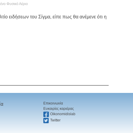
ένο Φυσικό Αέριο
τίο ειδήσεων του Σίγμα, είπε πως θα ανέμενε ότι η
Επικοινωνία
ία
Ευκαιρίες καριέρας
Oikonomidislab
Twitter