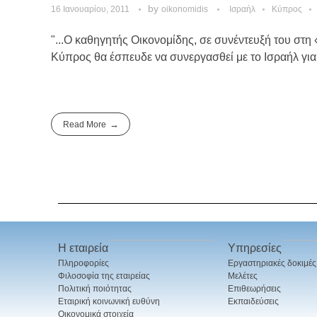
by
16 Ιανουαρίου, 2011
oikonomidis
Ισραήλ
Κύπρος
"...Ο καθηγητής Οικονομίδης, σε συνέντευξή του στη 
Κύπρος θα έσπευδε να συνεργασθεί με το Ισραήλ για
Read More
Η εταιρεία
Υπηρεσίες
Πληροφορίες
Εργαστηριακές δοκιμές
Φιλοσοφία της εταιρείας
Μελέτες
Πολιτική ποιότητας
Επιθεωρήσεις
Εταιρική κοινωνική ευθύνη
Εκπαιδεύσεις
Οικονομικά στοιχεία