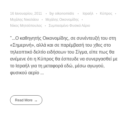
by
16 Ιανουαρίου, 2011
oikonomidis
Ισραήλ
Κύπρος
Μιχάλης Νικολάου
Μιχάλης Οικονομίδης
Νίκος Μητσόπουλος
Συμπιεσμένο Φυσικό Αέριο
"...Ο καθηγητής Οικονομίδης, σε συνέντευξή του στη
«Σημερινή», αλλά και σε παρέμβασή του χθες στο
τηλεοπτικό δελτίο ειδήσεων του Σίγμα, είπε πως θα
ανέμενε ότι η Κύπρος θα έσπευδε να συνεργασθεί με
το Ισραήλ για τη μεταφορά εδώ, μέσω αγωγού,
φυσικού αερίο ...
Read More