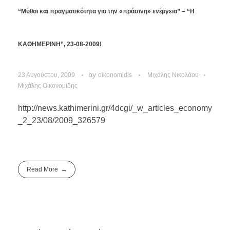
“Μύθοι και πραγματικότητα για την «πράσινη» ενέργεια” – “Η
ΚΑΘΗΜΕΡΙΝΗ”, 23-08-2009!
by
23 Αυγούστου, 2009
oikonomidis
Μιχάλης Νικολάου
Μιχάλης Οικονομίδης
http://news.kathimerini.gr/4dcgi/_w_articles_economy
_2_23/08/2009_326579
Read More