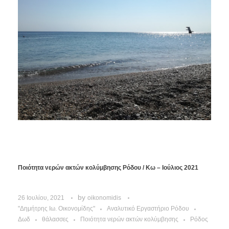
Ποιότητα νερών ακτών κολύμβησης Ρόδου / Κω – Ιούλιος 2021
by
26 Ιουλίου, 2021
oikonomidis
"Δημήτρης Ιω. Οικονομίδης"
Αναλυτικό Εργαστήριο Ρόδου
Δωδ
θάλασσες
Ποιότητα νερών ακτών κολύμβησης
Ρόδος