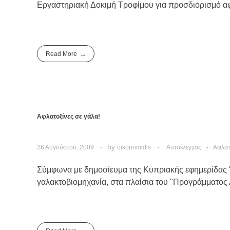
Εργαστηριακή Δοκιμή Τροφίμου για προσδιορισμό αφλ
Read More
Αφλατοξίνες σε γάλα!
by
26 Αυγούστου, 2009
oikonomidis
Αυτοέλεγχος
Αφλατ
Σύμφωνα με δημοσίευμα της Κυπριακής εφημερίδας "Ο
γαλακτοβιομηχανία, στα πλαίσια του "Προγράμματος 