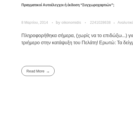
Πραγματικοί Αυτοέλεγχοι ή έκδοση “Συγχωροχαρτιών”;
by
8 Μαρτίου, 2014
oikonomidis
2241028638
Αναλυτικ
Πληροφορήθηκα σήμερα, (χωρίς να το επιδώξω...) γι
τριήμερο στην κατάψυξη του Πελάτη! Ερωτώ: Τα δείγμ
Read More