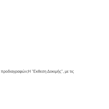
ς προδιαγραφών;Η "Εκθεση Δοκιμής", με τις