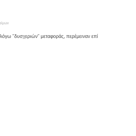
φίμων
 λόγω "δυσχεριών" μεταφοράς, περέμειναν επί