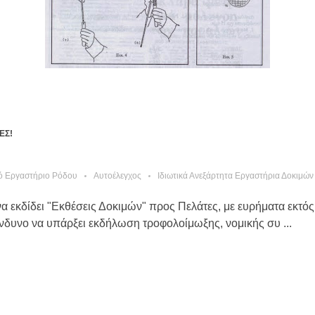
ΕΣ!
ό Εργαστήριο Ρόδου
Αυτοέλεγχος
Ιδιωτικά Ανεξάρτητα Εργαστήρια Δοκιμών
 να εκδίδει "Εκθέσεις Δοκιμών" προς Πελάτες, με ευρήματα εκτό
ίνδυνο να υπάρξει εκδήλωση τροφολοίμωξης, νομικής συ ...