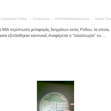
ό Εργαστήριο Ρόδου
Αυτοέλεγχος
Προστασία Καταναλωτών
Υγιεινή Τρο
α ΜΙΑ περίπτωση μεταφοράς δειγμάτων εκτός Ρόδου, τα οποία,
ατα εξετάσθηκαν κανονικά; Αναφέρεται η "ταλαιπωρία" τω ...