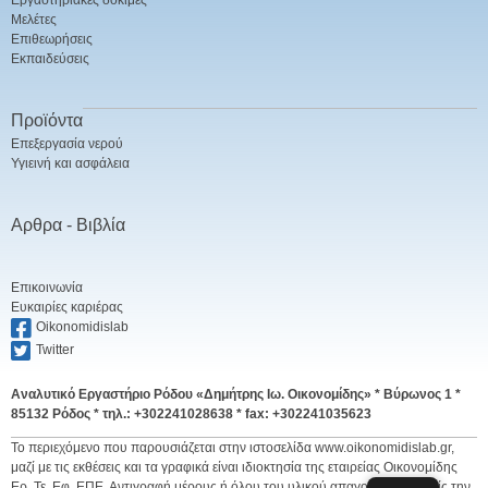
Εργαστηριακές δοκιμές
Μελέτες
Επιθεωρήσεις
Εκπαιδεύσεις
Προϊόντα
Επεξεργασία νερού
Υγιεινή και ασφάλεια
Αρθρα - Βιβλία
Επικοινωνία
Ευκαιρίες καριέρας
Oikonomidislab
Twitter
Αναλυτικό Εργαστήριο Ρόδου «Δημήτρης Ιω. Οικονομίδης» *
Βύρωνος 1 *
85132 Ρόδος * τηλ.: +302241028638 * fax: +302241035623
Το περιεχόμενο που παρουσιάζεται στην ιστοσελίδα www.oikonomidislab.gr,
μαζί με τις εκθέσεις και τα γραφικά είναι ιδιοκτησία της εταιρείας Οικονομίδης
Ερ. Τε. Εφ. ΕΠΕ. Αντιγραφή μέρους ή όλου του υλικού απαγορεύεται χωρίς την