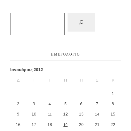
ΗΜΕΡΟΛΌΓΙΟ
Ιανουάριος 2012
Δ
Τ
Τ
Π
Π
Σ
Κ
1
2
3
4
5
6
7
8
9
10
12
13
15
11
14
16
17
18
20
21
22
19