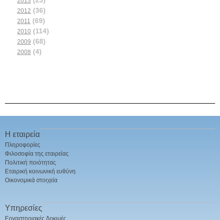
(23)
2013
(36)
2012
(69)
2011
(114)
2010
(68)
2009
(4)
2008
Η εταιρεία
Πληροφορίες
Φιλοσοφία της εταιρείας
Πολιτική ποιότητας
Εταιρική κοινωνική ευθύνη
Οικονομικά στοιχεία
Υπηρεσίες
Εργαστηριακές δοκιμές