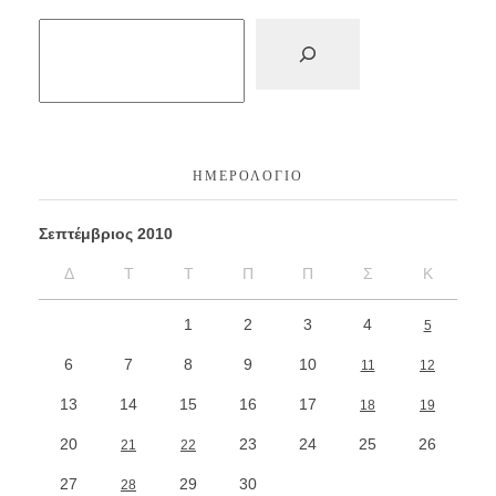
ΗΜΕΡΟΛΌΓΙΟ
Σεπτέμβριος 2010
Δ
Τ
Τ
Π
Π
Σ
Κ
1
2
3
4
5
6
7
8
9
10
11
12
13
14
15
16
17
18
19
20
23
24
25
26
21
22
27
29
30
28