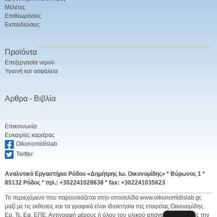
Μελέτες
Επιθεωρήσεις
Εκπαιδεύσεις
Προϊόντα
Επεξεργασία νερού
Υγιεινή και ασφάλεια
Αρθρα - Βιβλία
Επικοινωνία
Ευκαιρίες καριέρας
Oikonomidislab
Twitter
Αναλυτικό Εργαστήριο Ρόδου «Δημήτρης Ιω. Οικονομίδης» *
Βύρωνος 1 *
85132 Ρόδος * τηλ.: +302241028638 * fax: +302241035623
Το περιεχόμενο που παρουσιάζεται στην ιστοσελίδα www.oikonomidislab.gr,
μαζί με τις εκθέσεις και τα γραφικά είναι ιδιοκτησία της εταιρείας Οικονομίδης
Ερ. Τε. Εφ. ΕΠΕ. Αντιγραφή μέρους ή όλου του υλικού απαγορεύεται χωρίς την