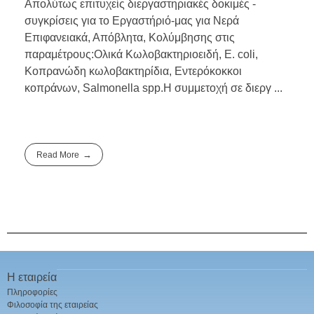
Απολύτως επιτυχείς διεργαστηριακές δοκιμές -
συγκρίσεις για το Εργαστήριό-μας για Νερά
Επιφανειακά, Απόβλητα, Κολύμβησης στις
παραμέτρους:Ολικά Κωλοβακτηριοειδή, E. coli,
Κοπρανώδη κωλοβακτηρίδια, Εντερόκοκκοι
κοπράνων, Salmonella spp.Η συμμετοχή σε διεργ ...
Read More
Η εταιρεία
Πληροφορίες
Φιλοσοφία της εταιρείας