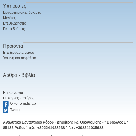
Υπηρεσίες
Εργαστηριακές δοκιμές
Μελέτες
Επιθεωρήσεις
Εκπαιδεύσεις
Προϊόντα
Επεξεργασία νερού
Υγιεινή και ασφάλεια
Αρθρα - Βιβλία
Επικοινωνία
Ευκαιρίες καριέρας
Oikonomidislab
Twitter
Αναλυτικό Εργαστήριο Ρόδου «Δημήτρης Ιω. Οικονομίδης» *
Βύρωνος 1 *
85132 Ρόδος * τηλ.: +302241028638 * fax: +302241035623