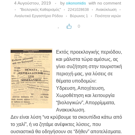
4 Αυγούστου, 2019
by
with
no comment
oikonomidis
"Βιολογικός Καθαρισμός"
2241028638
Ανακύκλωση
Αναλυτικό Εργαστήριο Ρόδου
Βύρωνος 1
Ποιότητα νερών
0
Εκτός προεκλογικής περιόδου,
και μάλιστα τώρα αμέσως, ας
γίνει συζήτηση στην τουριστική
περιοχή-μας, για λύσεις σε
θέματα υποδομών:
Υδρευση, Αποχέτευση,
Χωροθέτηση και λειτουργία
“βιολογικών”, Απορρίμματα,
Ανακυκλωση.
Δεν είναι λύση “να κρύβουμε τα σκουπίδια κάτω από
το χαλί”, ή να ζητάμε ανέφικτες λύσεις, που
ουσιαστικά θα οδηγήσουν σε “δήθεν” αποτελέσματα.