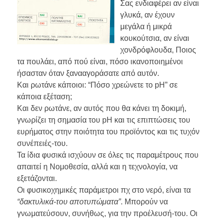
Σας ενδιαφέρει αν είναι
γλυκά, αν έχουν
μεγάλα ή μικρά
κουκούτσια, αν είναι
χονδρόφλουδα, Ποιος
τα πουλάει, από πού είναι, πόσο ικανοποιημένοι
ήσασταν όταν ξανααγοράσατε από αυτόν.
Και ρωτάνε κάποιοι: “Πόσο χρεώνετε το pH” σε
κάποια εξέταση;
Και δεν ρωτάνε, αν αυτός που θα κάνει τη δοκιμή,
γνωρίζει τη σημασία του pΗ και τις επιπτώσεις του
ευρήματος στην ποιότητα του προϊόντος και τις τυχόν
συνέπειές-του.
Τα ίδια φυσικά ισχύουν σε όλες τις παραμέτρους που
απαιτεί η Νομοθεσία, αλλά και η τεχνολογία, να
εξετάζονται.
Οι φυσικοχημικές παράμετροι πχ στο νερό, είναι τα
“δακτυλικά-του αποτυπώματα”
. Μπορούν να
γνωματεύσουν, συνήθως, για την προέλευσή-του. Οι