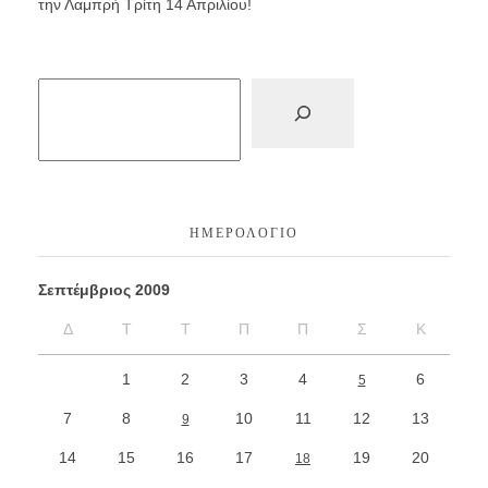
την Λαμπρή Τρίτη 14 Απριλίου!
ΗΜΕΡΟΛΌΓΙΟ
Σεπτέμβριος 2009
Δ
Τ
Τ
Π
Π
Σ
Κ
1
2
3
4
6
5
7
8
10
11
12
13
9
14
15
16
17
19
20
18