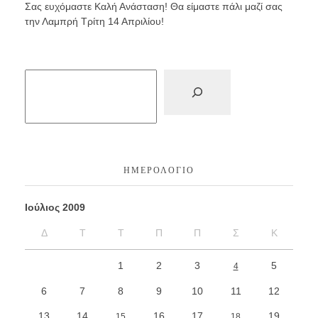
Σας ευχόμαστε Καλή Ανάσταση! Θα είμαστε πάλι μαζί σας
την Λαμπρή Τρίτη 14 Απριλίου!
ΗΜΕΡΟΛΌΓΙΟ
Ιούλιος 2009
Δ
Τ
Τ
Π
Π
Σ
Κ
1
2
3
5
4
6
7
8
9
10
11
12
13
14
16
17
19
15
18