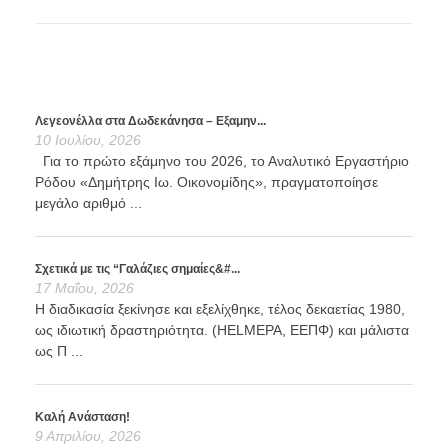
Λεγεονέλλα στα Δωδεκάνησα – Εξαμην...
10 Ιουλίου, 2026
Για το πρώτο εξάμηνο του 2026, το Αναλυτικό Εργαστήριο
Ρόδου «Δημήτρης Ιω. Οικονομίδης», πραγματοποίησε
μεγάλο αριθμό ...
Σχετικά με τις “Γαλάζιες σημαίες&#...
17 Μαΐου, 2026
Η διαδικασία ξεκίνησε και εξελίχθηκε, τέλος δεκαετίας 1980,
ως ιδιωτική δραστηριότητα. (HELMEPA, ΕΕΠΦ) και μάλιστα
ως Π ...
Καλή Ανάσταση!
9 Απριλίου, 2026